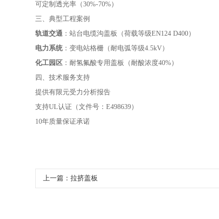
可定制透光率（30%-70%）
三、典型工程案例
轨道交通
：站台电缆沟盖板（荷载等级EN124 D400）
电力系统
：变电站格栅（耐电弧等级4.5kV）
化工园区
：耐氢氟酸专用盖板（耐酸浓度40%）
四、技术服务支持
提供有限元受力分析报告
支持UL认证（文件号：E498639）
10年质量保证承诺
上一篇：
拉挤盖板