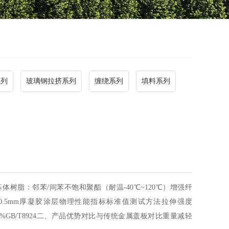
系列
玻璃钢拉挤系列
缠绕系列
填料系列
树脂：邻苯/间苯不饱和聚酯（耐温-40℃~120℃）增强纤
：0.5mm厚凝胶涂层物理性能指标标准值测试方法拉伸强度
氧指数≥29%GB/T8924二、产品优势对比与传统金属盖板对比重量减轻