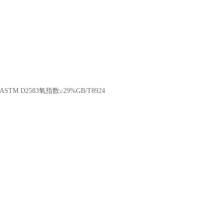
M D2583氧指数≥29%GB/T8924