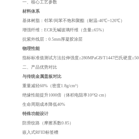
一、核心工艺参数
材料体系
基体树脂：邻苯/间苯不饱和聚酯（耐温-40℃~120℃）
增强纤维：ECR无碱玻璃纤维（含量≥65%）
抗紫外线层：0.5mm厚凝胶涂层
物理性能
指标标准值测试方法拉伸强度≥280MPaGB/T1447巴氏硬度≥50AST
二、产品优势对比
与传统金属盖板对比
重量减轻60%（密度1.8g/cm³）
绝缘性能提升1000倍（体积电阻率10¹³Ω·cm）
生命周期成本降低40%
特殊功能设计
防滑纹路（摩擦系数0.85）
嵌入式RFID标签槽