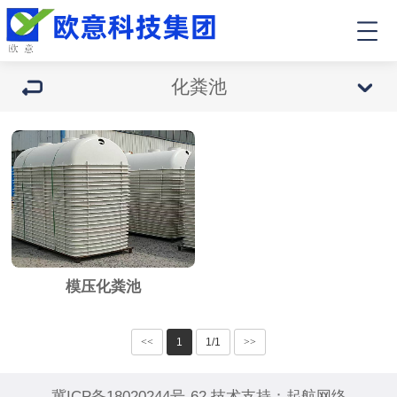
化粪池
模压化粪池
<<
1
1/1
>>
冀ICP备18020244号-62
技术支持：
起航网络