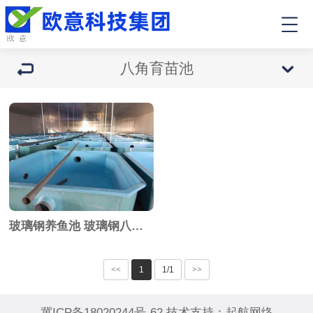
八角育苗池
玻璃钢养鱼池 玻璃钢八角育苗池
<<
1
1/1
>>
冀ICP备18020244号-62
技术支持：
起航网络