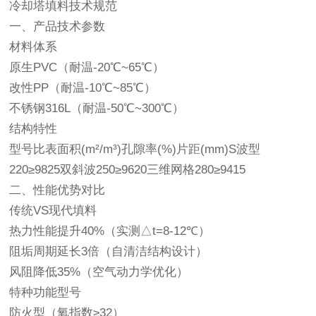
冷却塔填料技术规范
一、产品技术参数
材料体系
原生PVC（耐温-20℃~65℃）
改性PP（耐温-10℃~85℃）
不锈钢316L（耐温-50℃~300℃）
结构特性
型号比表面积(m²/m³)孔隙率(%)片距(mm)S波型
220≥9825双斜波250≥9620三维网格280≥9415
二、性能优势对比
传统VS现代填料
热力性能提升40%（实测△t=8-12℃）
阻垢周期延长3倍（自清洁结构设计）
风阻降低35%（空气动力学优化）
特种功能型号
防火型（氧指数≥32）